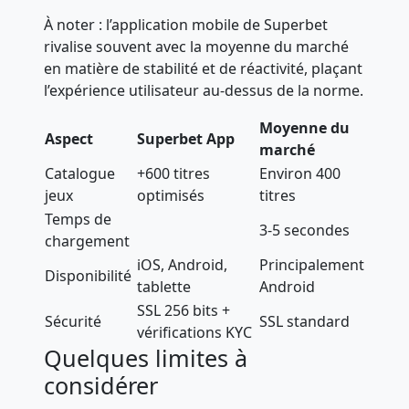
À noter : l’application mobile de Superbet
rivalise souvent avec la moyenne du marché
en matière de stabilité et de réactivité, plaçant
l’expérience utilisateur au-dessus de la norme.
Moyenne du
Aspect
Superbet App
marché
Catalogue
+600 titres
Environ 400
jeux
optimisés
titres
Temps de
3-5 secondes
chargement
iOS, Android,
Principalement
Disponibilité
tablette
Android
SSL 256 bits +
Sécurité
SSL standard
vérifications KYC
Quelques limites à
considérer