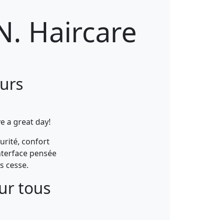
N. Haircare
eurs
e a great day!
urité, confort
interface pensée
s cesse.
ur tous