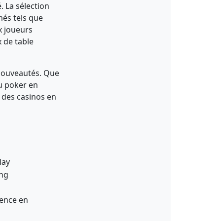
. La sélection
més tels que
x joueurs
 de table
 nouveautés. Que
du poker en
 des casinos en
lay
ing
rence en