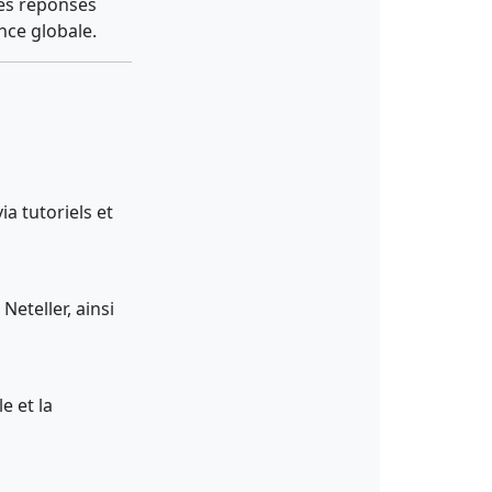
Les réponses
nce globale.
a tutoriels et
eteller, ainsi
e et la