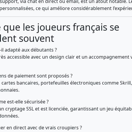
 support, via chat en direct ou email, est un atout notable. 
 personnalisées, ce qui améliore considérablement l’expérie
 que les joueurs français se
ent souvent
-il adapté aux débutants ?
 très accessible avec un design clair et un accompagnement vi
ens de paiement sont proposés ?
artes bancaires, portefeuilles électroniques comme Skrill, N
monnaies.
me est-elle sécurisée ?
e un cryptage SSL et est licenciée, garantissant un jeu équitabl
 données.
er en direct avec de vrais croupiers ?