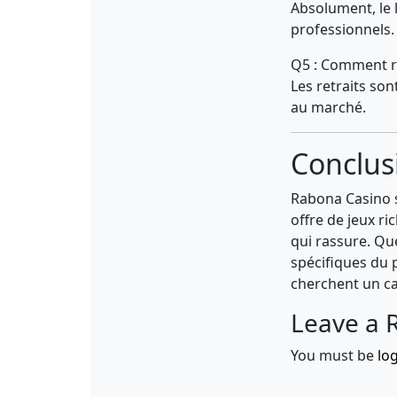
Absolument, le 
professionnels.
Q5 : Comment r
Les retraits so
au marché.
Conclus
Rabona Casino s
offre de jeux ri
qui rassure. Qu
spécifiques du 
cherchent un ca
Leave a 
You must be
lo