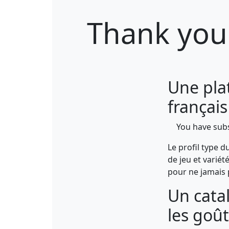
Thank you 
Une pla
français
You have subs
Le profil type 
de jeu et varié
pour ne jamais 
Un catal
les goût