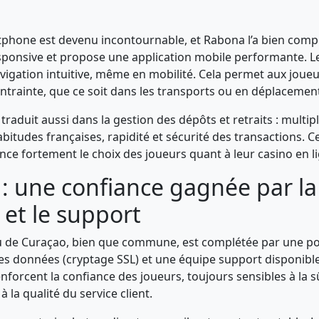
tphone est devenu incontournable, et Rabona l’a bien compri
sponsive et propose une application mobile performante. 
avigation intuitive, même en mobilité. Cela permet aux joueu
ontrainte, que ce soit dans les transports ou en déplacemen
e traduit aussi dans la gestion des dépôts et retraits : multip
itudes françaises, rapidité et sécurité des transactions. Cet
nce fortement le choix des joueurs quant à leur casino en l
: une confiance gagnée par la
 et le support
eu de Curaçao, bien que commune, est complétée par une pol
es données (cryptage SSL) et une équipe support disponible
nforcent la confiance des joueurs, toujours sensibles à la s
à la qualité du service client.