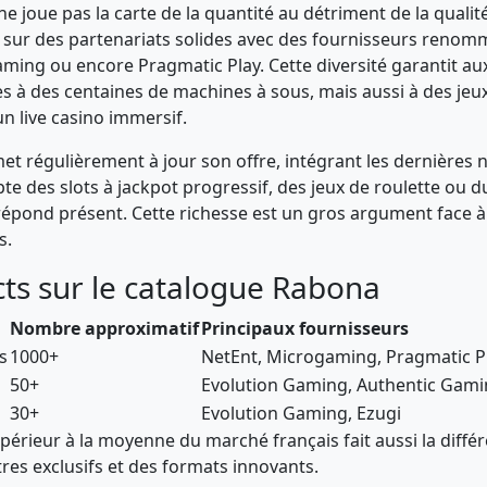
 joue pas la carte de la quantité au détriment de la qualité
 sur des partenariats solides avec des fournisseurs renom
ming ou encore Pragmatic Play. Cette diversité garantit au
ès à des centaines de machines à sous, mais aussi à des jeux
un live casino immersif.
et régulièrement à jour son offre, intégrant les dernières
te des slots à jackpot progressif, des jeux de roulette ou 
répond présent. Cette richesse est un gros argument face à
s.
cts sur le catalogue Rabona
Nombre approximatif
Principaux fournisseurs
s
1000+
NetEnt, Microgaming, Pragmatic P
50+
Evolution Gaming, Authentic Gam
30+
Evolution Gaming, Ezugi
périeur à la moyenne du marché français fait aussi la diffé
tres exclusifs et des formats innovants.