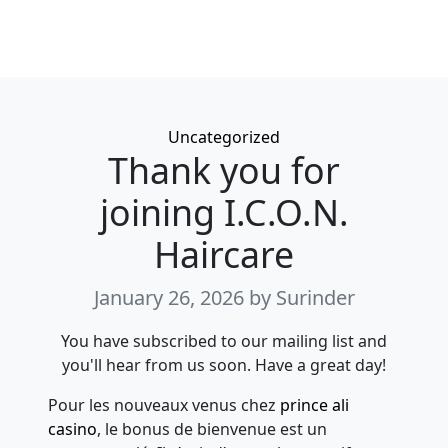
Categories
Uncategorized
Thank you for
joining I.C.O.N.
Haircare
January 26, 2026
by Surinder
You have subscribed to our mailing list and
you'll hear from us soon. Have a great day!
Pour les nouveaux venus chez
prince ali
casino
, le bonus de bienvenue est un