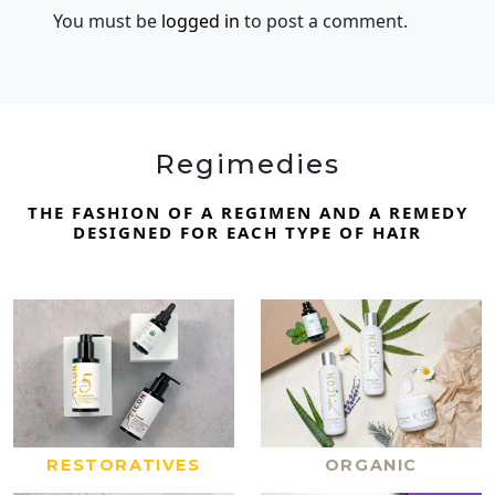
You must be
logged in
to post a comment.
Regimedies
THE FASHION OF A REGIMEN AND A REMEDY
DESIGNED FOR EACH TYPE OF HAIR
RESTORATIVES
ORGANIC