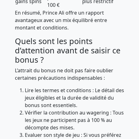
gains spins
plus restrictif
100 €
En résumé, Prince Ali offre un rapport
avantageux avec un mix équilibré entre
montant et conditions.
Quels sont les points
d’attention avant de saisir ce
bonus ?
L’attrait du bonus ne doit pas faire oublier
certaines précautions indispensables :
Lire les termes et conditions : Le détail des
jeux éligibles et la durée de validité du
bonus sont essentiels.
Vérifier la contribution au wagering : Tous
les jeux ne participent pas à 100 % au
décompte des mises.
Evaluer son style de jeu : Si vous préférez