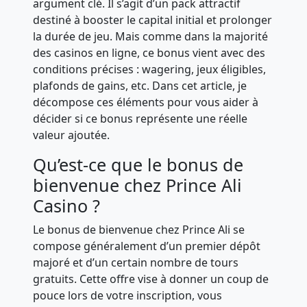
argument clé. Il s’agit d’un pack attractif
destiné à booster le capital initial et prolonger
la durée de jeu. Mais comme dans la majorité
des casinos en ligne, ce bonus vient avec des
conditions précises : wagering, jeux éligibles,
plafonds de gains, etc. Dans cet article, je
décompose ces éléments pour vous aider à
décider si ce bonus représente une réelle
valeur ajoutée.
Qu’est-ce que le bonus de
bienvenue chez Prince Ali
Casino ?
Le bonus de bienvenue chez Prince Ali se
compose généralement d’un premier dépôt
majoré et d’un certain nombre de tours
gratuits. Cette offre vise à donner un coup de
pouce lors de votre inscription, vous