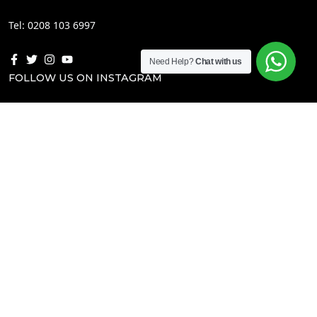
Tel: 0208 103 6997
Need Help?
Chat with us
FOLLOW US ON INSTAGRAM
iconhaircareuk
379
642
🌿100% Natural, Organic and Vegan Hair Products 🌿
Sustainable and Recyclable 🌿Not tested on Animals 🏡 I.C.O.N.
at Home
...
Rediscover your hair’s natural balance with the
4
0