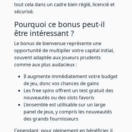
tout cela dans un cadre bien réglé, licencié et
sécurisé.
Pourquoi ce bonus peut-il
être intéressant ?
Le bonus de bienvenue représente une
opportunité de multiplier votre capital initial,
souvent adaptée aux joueurs prudents
comme aux plus audacieux :
Il augmente immédiatement votre budget
de jeu, donc vos chances de gains
Les free spins offrent un test gratuit des
nouveautés ou des slots favoris
L’ensemble est utilisable sur un large
panel de jeux, y compris les nouveautés
des grands fournisseurs
Cependant, pour pleinement en bénéficier, il