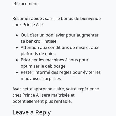
efficacement.
Résumé rapide : saisir le bonus de bienvenue
chez Prince Ali ?
Oui, c’est un bon levier pour augmenter
sa bankroll initiale
Attention aux conditions de mise et aux
plafonds de gains
Prioriser les machines à sous pour
optimiser le déblocage
Rester informé des règles pour éviter les
mauvaises surprises
Avec cette approche claire, votre expérience
chez Prince Ali sera maîtrisée et
potentiellement plus rentable.
Leave a Reply