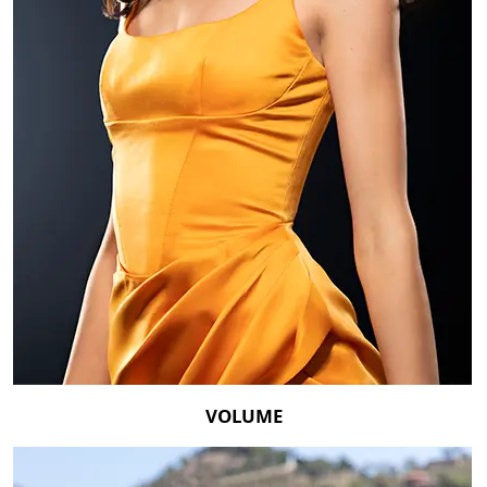
VOLUME