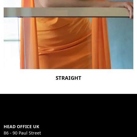
STRAIGHT
HEAD OFFICE UK
86 - 90 Paul Street