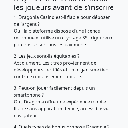
les joueurs avant de s’inscrire
1. Dragonia Casino est-il fiable pour déposer
de l’argent ?
Oui, la plateforme dispose d’une licence
reconnue et utilise un cryptage SSL rigoureux
pour sécuriser tous les paiements.
2. Les jeux sont-ils équitables ?
Absolument. Les titres proviennent de
développeurs certifiés et un organisme tiers
contrôle régulièrement l’équité.
3. Peut-on jouer facilement depuis un
smartphone ?
Oui, Dragonia offre une expérience mobile
fluide sans application dédiée, accessible via
navigateur.
4. Quels types de bonus propose Dragonia ?