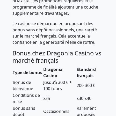
ni laxiste. Les promotions régulières et le
programme de fidélité ajoutent une couche
supplémentaire d’avantages.
Le casino se démarque en proposant des
bonus sans dépôt occasionnels, une rareté
sur le marché français. Cela accentue la
confiance en la générosité réelle de l’offre.
Bonus chez Dragonia Casino vs
marché français
Dragonia
Standard
Type de bonus
Casino
français
Bonus de
Jusqu’à 300 € +
200-300 €
bienvenue
100 tours
Conditions de
x35
x30-x40
mise
Bonus sans
Rarement
Occasionnels
dépôt
proposés