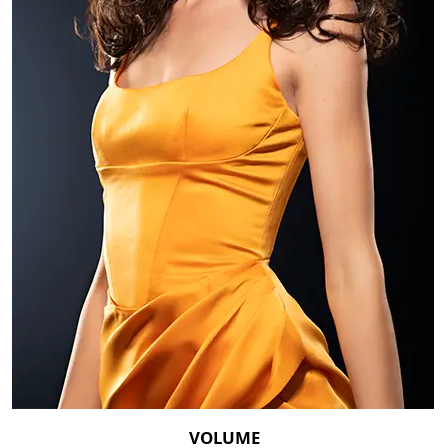
VOLUME