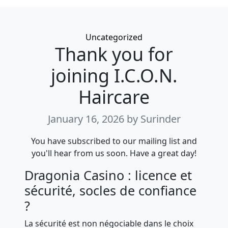
Categories
Uncategorized
Thank you for
joining I.C.O.N.
Haircare
January 16, 2026
by Surinder
You have subscribed to our mailing list and
you'll hear from us soon. Have a great day!
Dragonia Casino : licence et
sécurité, socles de confiance
?
La sécurité est non négociable dans le choix