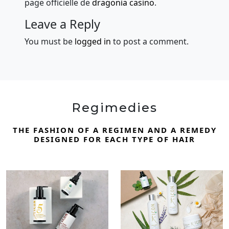
page officielle de
dragonia casino
.
Leave a Reply
You must be
logged in
to post a comment.
Regimedies
THE FASHION OF A REGIMEN AND A REMEDY
DESIGNED FOR EACH TYPE OF HAIR