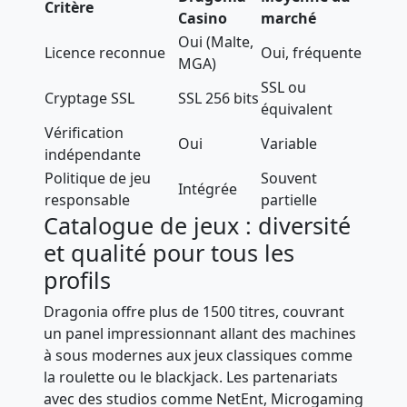
Critère
Casino
marché
Oui (Malte,
Licence reconnue
Oui, fréquente
MGA)
SSL ou
Cryptage SSL
SSL 256 bits
équivalent
Vérification
Oui
Variable
indépendante
Politique de jeu
Souvent
Intégrée
responsable
partielle
Catalogue de jeux : diversité
et qualité pour tous les
profils
Dragonia offre plus de 1500 titres, couvrant
un panel impressionnant allant des machines
à sous modernes aux jeux classiques comme
la roulette ou le blackjack. Les partenariats
avec des studios comme NetEnt, Microgaming