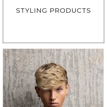
STYLING PRODUCTS