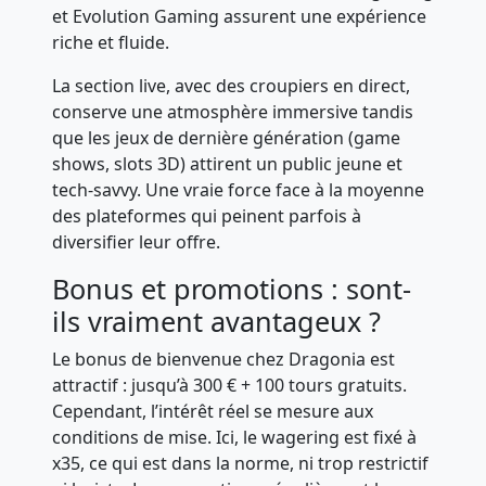
et Evolution Gaming assurent une expérience
riche et fluide.
La section live, avec des croupiers en direct,
conserve une atmosphère immersive tandis
que les jeux de dernière génération (game
shows, slots 3D) attirent un public jeune et
tech-savvy. Une vraie force face à la moyenne
des plateformes qui peinent parfois à
diversifier leur offre.
Bonus et promotions : sont-
ils vraiment avantageux ?
Le bonus de bienvenue chez Dragonia est
attractif : jusqu’à 300 € + 100 tours gratuits.
Cependant, l’intérêt réel se mesure aux
conditions de mise. Ici, le wagering est fixé à
x35, ce qui est dans la norme, ni trop restrictif