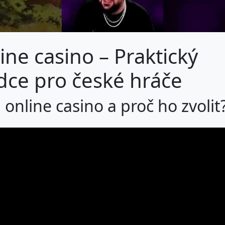
ine casino – Praktický
dce pro české hráče
 online casino a proč ho zvolit