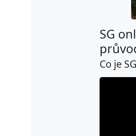
SG onl
průvo
Co je SG