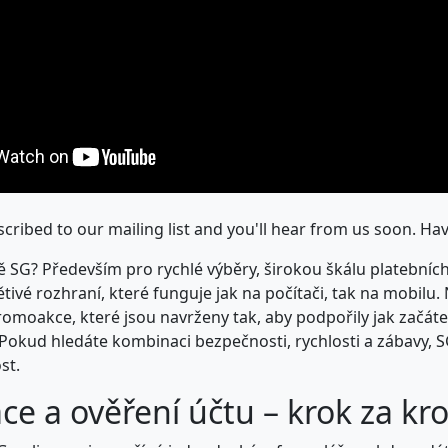
cribed to our mailing list and you'll hear from us soon. Hav
vě SG? Především pro rychlé výběry, širokou škálu platebníc
ětivé rozhraní, které funguje jak na počítači, tak na mobilu.
romoakce, které jsou navrženy tak, aby podpořily jak začáte
Pokud hledáte kombinaci bezpečnosti, rychlosti a zábavy, S
st.
ace a ověření účtu – krok za k