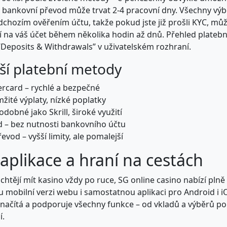
o bankovní převod může trvat 2‑4 pracovní dny. Všechny výb
hozím ověřením účtu, takže pokud jste již prošli KYC, můž
í na váš účet během několika hodin až dnů. Přehled plateb
 “Deposits & Withdrawals” v uživatelském rozhraní.
ší platební metody
ercard – rychlé a bezpečné
mžité výplaty, nízké poplatky
odobné jako Skrill, široké využití
 – bez nutnosti bankovního účtu
evod – vyšší limity, ale pomalejší
aplikace a hraní na cestách
 chtějí mít kasino vždy po ruce, SG online casino nabízí plně
 mobilní verzi webu i samostatnou aplikaci pro Android i iO
e načítá a podporuje všechny funkce – od vkladů a výběrů po
í.