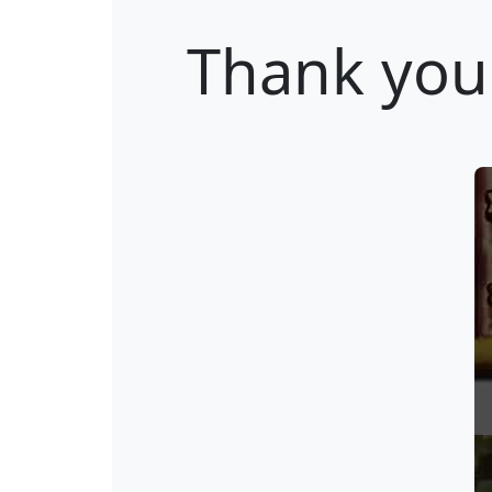
Thank you 