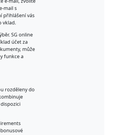
 e‑mail, zvolíte
e‑mail s
í přihlášení vás
 vklad.
ýběr. SG online
klad účet za
dokumenty, může
y funkce a
ou rozděleny do
ý kombinuje
dispozici
uirements
× bonusové