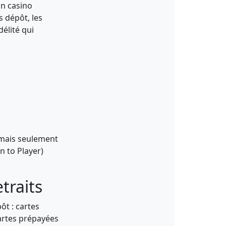
un casino
 dépôt, les
élité qui
 mais seulement
n to Player)
traits
t : cartes
cartes prépayées