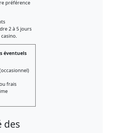
re préférence
nts
dre 2 à 5 jours
 casino.
is éventuels
(occasionnel)
ou frais
ime
é des