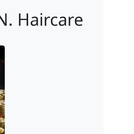
N. Haircare