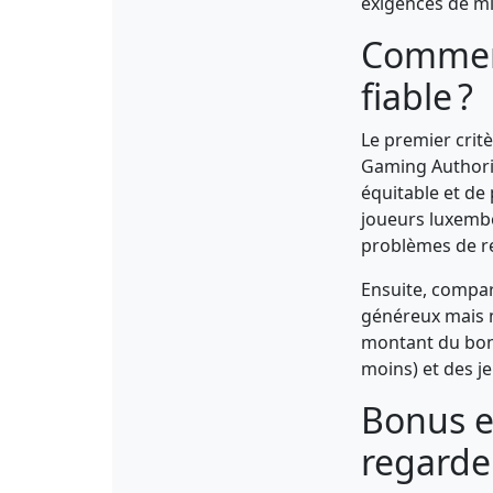
exigences de m
Comment
fiable ?
Le premier critè
Gaming Authori
équitable et de
joueurs luxembo
problèmes de r
Ensuite, compar
généreux mais m
montant du bonu
moins) et des j
Bonus et
regarde