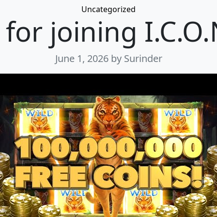
Categories
Uncategorized
for joining I.C.O.
June 1, 2026
by Surinder