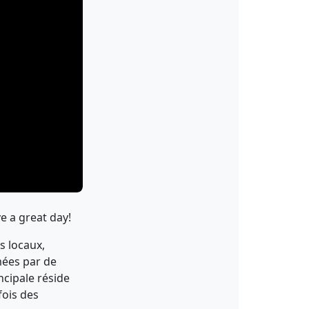
e a great day!
s locaux,
ées par de
ncipale réside
fois des