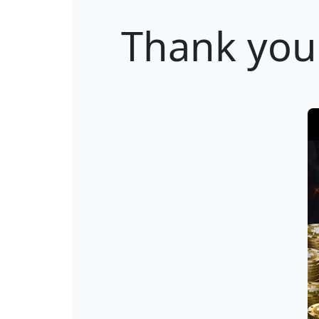
Thank you 