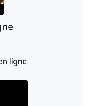
gne
en ligne