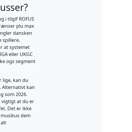
nusser?
g i tilgif ROFUS
grænser plu max
angler dansken
spillere.
r at systemet
 MGA eller UKGC
 ikke ogs segment
lige, kan du
. Alternativt kan
ing som 2026.
vigtigt at du er
et. Det er ikke
al musikus dem
alt