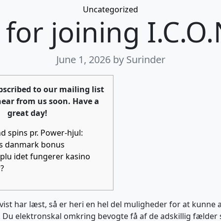
Categories
Uncategorized
for joining I.C.O.
June 1, 2026
by Surinder
scribed to our mailing list
hear from us soon. Have a
great day!
nd spins pr. Power-hjul:
s danmark bonus
, plu idet fungerer kasino
?
ist har læst, så er heri en hel del muligheder for at kunne 
Du elektronskal omkring bevogte få af de adskillig fælder