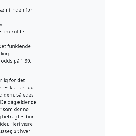
ræmi inden for
v
s som kolde
 det funklende
ling.
 odds på 1.30,
lig for det
deres kunder og
d dem, således
r. De pågældende
er som denne
g betragtes bor
der. Heri være
sser, pr. hver