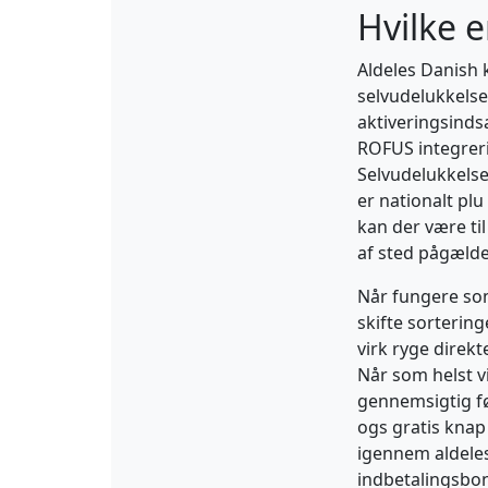
Hvilke e
Aldeles Danish 
selvudelukkelse
aktiveringsinds
ROFUS integrer
Selvudelukkelse
er nationalt pl
kan der være til
af sted pågælde
Når fungere so
skifte sortering
virk ryge direkt
Når som helst v
gennemsigtig før
ogs gratis knap
igennem aldeles
indbetalingsbonu