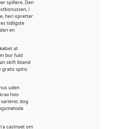
per spillere. Den
mstbonussen, i
e, heri opretter
s tidligste
iden en
købet at
rm bor fuld
an skift ibland
 gratis spins
bonus uden
krav hvis
varierer, dog
lingsmetode
 fra casinoet om